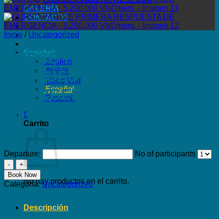
GALERÍA
CONTACTO
Inicio
/
Uncategorized
Español
CURSO PADI DE PRIMERA
English
한국어
RESPUESTA DE
Tiếng Việt
Español
EMERGENCIA – 5.200.000
Русский
VND/pers.
0
Carrito
$
200.00
Departure:
No of participants
CURSO
PADI
Book Now
DE
No hay productos en el carrito.
Categoría:
Uncategorized
PRIMERA
RESPUESTA
DE
Descripción
EMERGENCIA