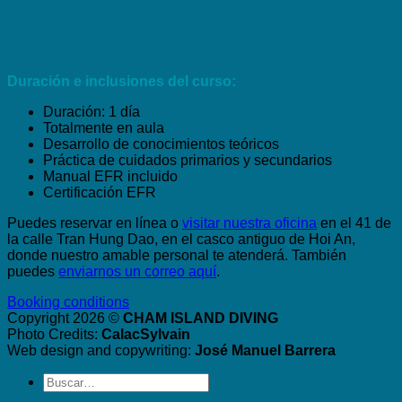
-
CURSO PADI DE PRIMERA
5.200.000
RESPUESTA DE EMERGENCIA
VND/pers.
cantidad
Duración e inclusiones del curso:
Duración: 1 día
Totalmente en aula
Desarrollo de conocimientos teóricos
Práctica de cuidados primarios y secundarios
Manual EFR incluido
Certificación EFR
Puedes reservar en línea o
visitar nuestra oficina
en el 41 de
la calle Tran Hung Dao, en el casco antiguo de Hoi An,
donde nuestro amable personal te atenderá. También
puedes
enviarnos un correo aquí
.
Booking conditions
Copyright 2026 ©
CHAM ISLAND DIVING
Photo Credits:
CalacSylvain
Web design and copywriting:
José Manuel Barrera
Buscar
por: