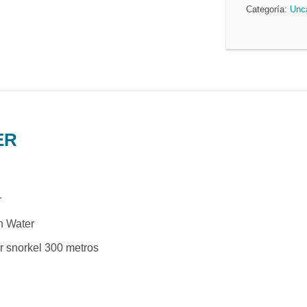
Categoría:
Unc
ER
r
n Water
 snorkel 300 metros