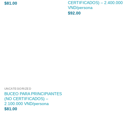
CERTIFICADOS) – 2.400.000
$
81.00
VND/persona
$
92.00
UNCATEGORIZED
BUCEO PARA PRINCIPIANTES
(NO CERTIFICADOS) –
2.100.000 VND/persona
$
81.00