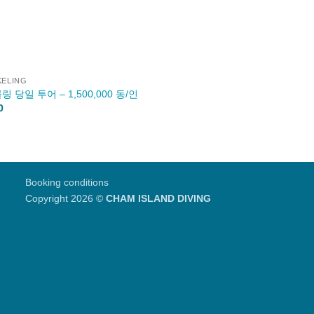
ELING
 당일 투어 – 1,500,000 동/인
0
Booking conditions
Copyright 2026 ©
CHAM ISLAND DIVING