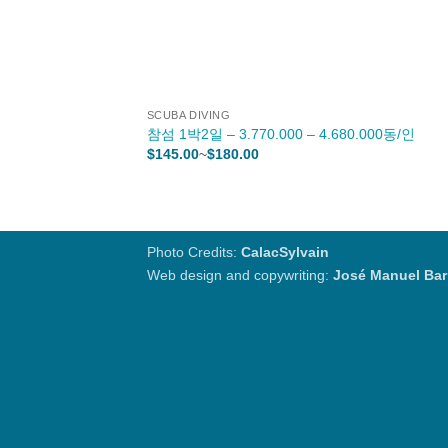
+
SCUBA DIVING
참섬 1박2일 – 3.770.000 – 4.680.000동/인
가
$
145.00
~
$
180.00
격
범
위:
$145.00~$180.00
Photo Credits:
CalacSylvain
Web design and copywriting:
José Manuel Bar