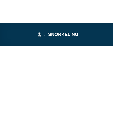
Skip
to
content
홈
/
SNORKELING