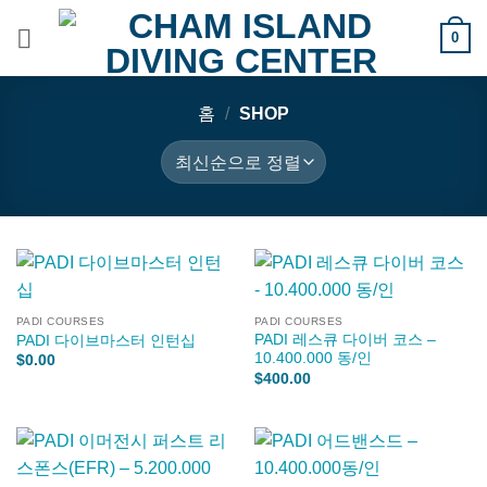
Skip
0
to
content
홈
/
SHOP
PADI COURSES
PADI COURSES
PADI 레스큐 다이버 코스 –
PADI 다이브마스터 인턴십
10.400.000 동/인
$
0.00
$
400.00